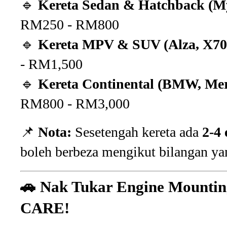
🔹
Kereta Sedan & Hatchback (Myvi
RM250 - RM800
🔹
Kereta MPV & SUV (Alza, X70, 
- RM1,500
🔹
Kereta Continental (BMW, Merc
RM800 - RM3,000
📌
Nota:
Sesetengah kereta ada
2-4
boleh berbeza mengikut bilangan yan
🚗 Nak Tukar Engine Mounti
CARE!