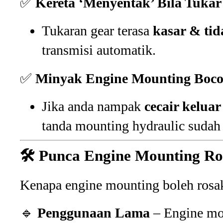
✅
Kereta ‘Menyentak’ Bila Tukar
Tukaran gear terasa
kasar & tid
transmisi automatik.
✅
Minyak Engine Mounting Bocor
Jika anda nampak
cecair kelua
tanda mounting hydraulic sudah 
🛠️ Punca Engine Mounting R
Kenapa engine mounting boleh rosak
🔹
Penggunaan Lama
– Engine m