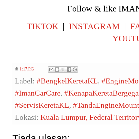
Follow & like IM
TIKTOK
|
INSTAGRAM
|
F
YOUT
di
1:17 PG
Label:
#BengkelKeretaKL
,
#EngineMo
#ImanCarCare
,
#KenapaKeretaBergega
#ServisKeretaKL
,
#TandaEngineMount
Lokasi:
Kuala Lumpur, Federal Territo
Tiada ulasan: