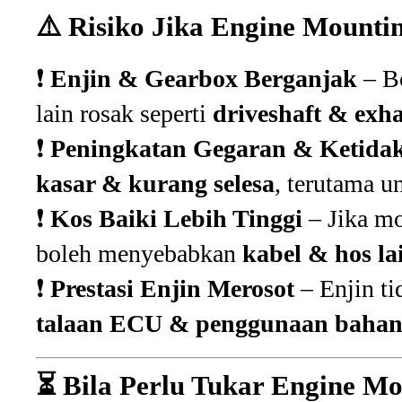
⚠️ Risiko Jika Engine Mounti
❗
Enjin & Gearbox Berganjak
– B
lain rosak seperti
driveshaft & exh
❗
Peningkatan Gegaran & Ketidak
kasar & kurang selesa
, terutama u
❗
Kos Baiki Lebih Tinggi
– Jika mo
boleh menyebabkan
kabel & hos la
❗
Prestasi Enjin Merosot
– Enjin ti
talaan ECU & penggunaan bahan
⏳ Bila Perlu Tukar Engine M