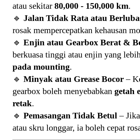
atau sekitar
80,000 - 150,000 km
.
🔹
Jalan Tidak Rata atau Berlub
rosak mempercepatkan kehausan mo
🔹
Enjin atau Gearbox Berat & B
berkuasa tinggi atau enjin yang leb
pada mounting
.
🔹
Minyak atau Grease Bocor
– Ke
gearbox boleh menyebabkan
getah 
retak
.
🔹
Pemasangan Tidak Betul
– Jika
atau skru longgar, ia boleh cepat ros