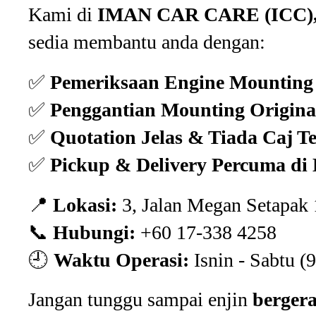
Kami di
IMAN CAR CARE (ICC), 
sedia membantu anda dengan:
✅
Pemeriksaan Engine Mounting
✅
Penggantian Mounting Origina
✅
Quotation Jelas & Tiada Caj T
✅
Pickup & Delivery Percuma d
📍
Lokasi:
3, Jalan Megan Setapak
📞
Hubungi:
+60 17-338 4258
🕘
Waktu Operasi:
Isnin - Sabtu (
Jangan tunggu sampai enjin
berger