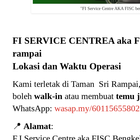
"FI Service Centre AKA FISC ben
FI SERVICE CENTREA aka FISC
rampai
Lokasi dan Waktu Operasi
Kami terletak di Taman Sri Rampai
boleh
walk-in
atau membuat
temu j
WhatsApp:
wasap.my/60115655802
📍
Alamat
:
F.I Service Centre aka FISC Bengke