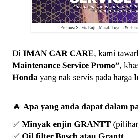
"Promosi Servis Enjin Murah Toyota & Hond
Di
IMAN CAR CARE
, kami tawa
Maintenance Service Promo”
, kha
Honda
yang nak servis pada harga
l
🔥
Apa yang anda dapat dalam pa
✅
Minyak enjin GRANTT
(pilih
✅
Oil filter Bosch atau Grantt