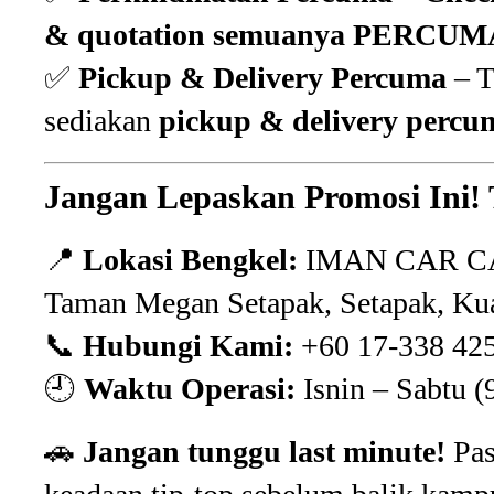
& quotation semuanya PERCUM
✅
Pickup & Delivery Percuma
– T
sediakan
pickup & delivery percu
Jangan Lepaskan Promosi Ini!
📍
Lokasi Bengkel:
IMAN CAR CARE
Taman Megan Setapak, Setapak, Ku
📞
Hubungi Kami:
+60 17-338 42
🕘
Waktu Operasi:
Isnin – Sabtu 
🚗
Jangan tunggu last minute!
Pas