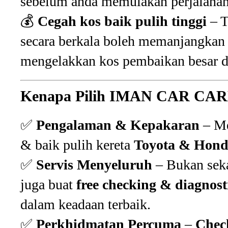
sebelum anda memulakan perjalanan
💰
Cegah kos baik pulih tinggi
– T
secara berkala boleh memanjangkan 
mengelakkan kos pembaikan besar d
Kenapa Pilih IMAN CAR CA
✅
Pengalaman & Kepakaran
– Me
& baik pulih kereta
Toyota & Hon
✅
Servis Menyeluruh
– Bukan seka
juga buat
free checking & diagnost
dalam keadaan terbaik.
✅
Perkhidmatan Percuma
–
Check