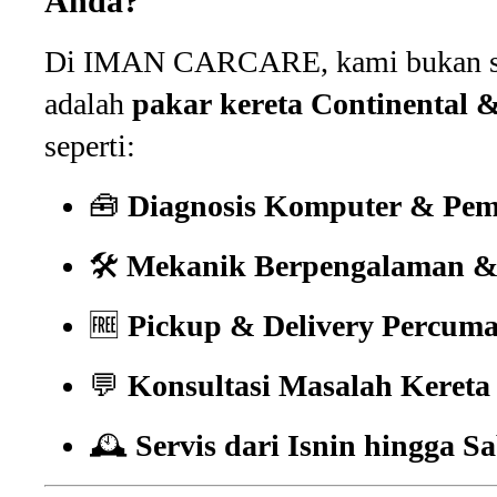
Anda?
Di IMAN CARCARE, kami bukan sek
adalah
pakar kereta Continental 
seperti:
🧰
Diagnosis Komputer & Pem
🛠️
Mekanik Berpengalaman & 
🆓
Pickup & Delivery Percum
💬
Konsultasi Masalah Kereta
🕰️
Servis dari Isnin hingga Sa